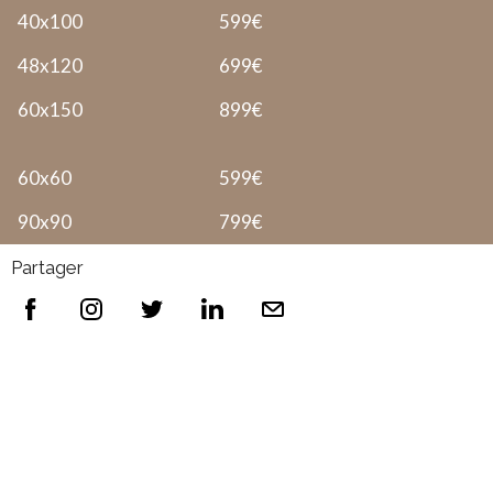
40x100
599€
48x120
699€
60x150
899€
60x60
599€
90x90
799€
Partager
Tous formats, supports & encadrements
possibles, n'hésitez pas à me consulter
Me contacter